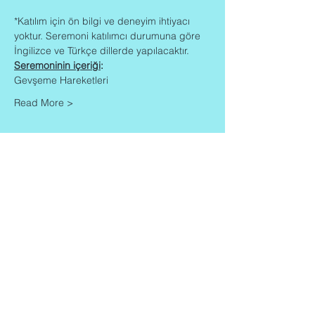
*Katılım için ön bilgi ve deneyim ihtiyacı 
yoktur. Seremoni katılımcı durumuna göre 
İngilizce ve Türkçe dillerde yapılacaktır.
Seremoninin içeriği
:
Gevşeme Hareketleri
Read More >
Share This Event
Contact
Info
Zaadkorrel 20
About Gonca
3755 HL, Eemnes
Contact
Shipment & Delivery
BTW: 616162480B01
Returns & Refund Policy
KVK:
77064224
Terms & Conditions
Privacy Policy
harmony@goncagurses.com