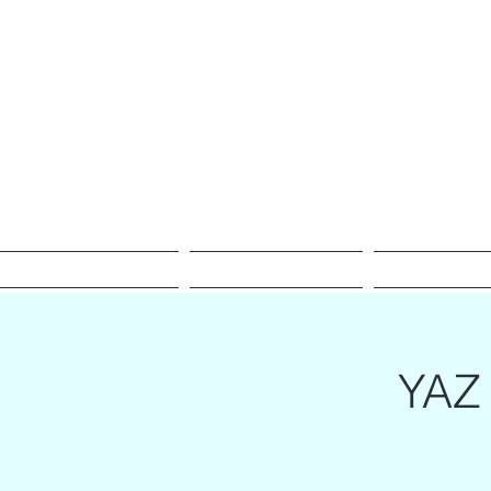
Empowering Transmutation
Home
Meet Gonca
Voice & Sound 
YAZ