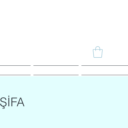
News
Agenda
Alchemy SHOP
ŞİFA