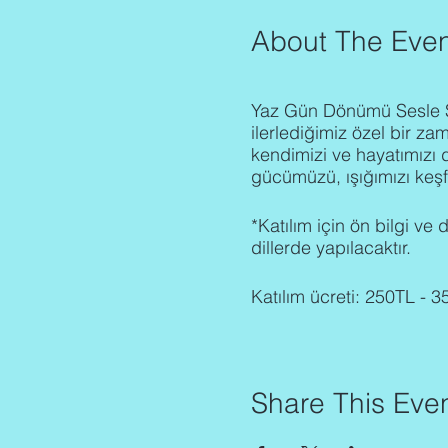
About The Even
Yaz Gün Dönümü Sesle Şi
ilerlediğimiz özel bir za
kendimizi ve hayatımızı d
gücümüzü, ışığımızı keşf
*Katılım için ön bilgi ve
dillerde yapılacaktır.
Katılım ücreti: 250TL - 
Seremoninin içeriği
:
Niyetimizi netleştirme
Share This Eve
Topraklanma
Ses Meditasyonu