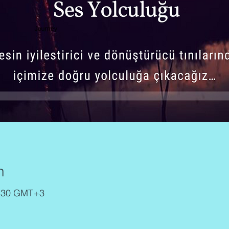
n
2:30 GMT+3