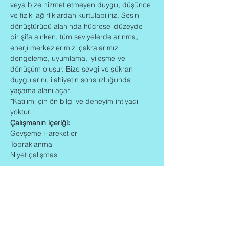
veya bize hizmet etmeyen duygu, düşünce 
ve fiziki ağırlıklardan kurtulabiliriz. Sesin 
dönüştürücü alanında hücresel düzeyde 
bir şifa alırken, tüm seviyelerde arınma, 
enerji merkezlerimizi çakralarımızı 
dengeleme, uyumlama, iyileşme ve 
dönüşüm oluşur. Bize sevgi ve şükran 
duygularını, ilahiyatın sonsuzluğunda 
yaşama alanı açar.
*Katılım için ön bilgi ve deneyim ihtiyacı 
yoktur.
Çalışmanın içeriği
:
Gevşeme Hareketleri
Topraklanma
Niyet çalışması 
Read More >
Share This Event