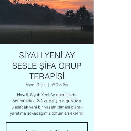
SİYAH YENİ AY
SESLE ŞİFA GRUP
TERAPİSİ
Mon 20 Jul
  |  
@ZOOM
Haydi, Siyah Yeni Ay enerjisinde
önümüzdeki 2-3 yıl gelişip olgunluğa
ulaşacak yeni bir yaşam teması olarak
yaratıma sokacağımız tohumları ekelim!