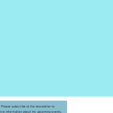
Please subscribe to the newsletter to
eive
information about my upcoming events
.