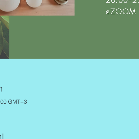
n
3:00 GMT+3
t