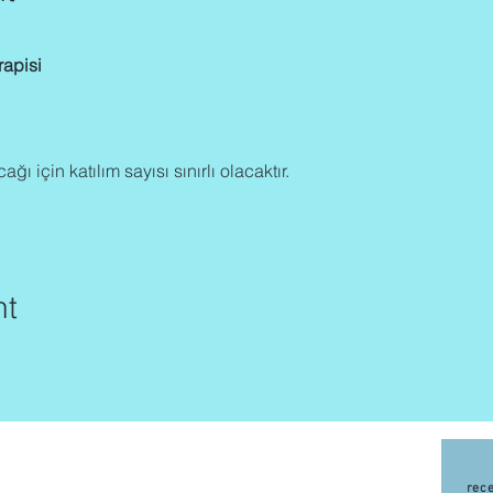
rapisi
ğı için katılım sayısı sınırlı olacaktır.
nt
rec