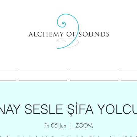
Healing
Cacao
Sessions
AY SESLE ŞİFA YOL
Fri 05 Jun
  |  
ZOOM