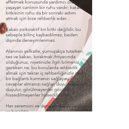
affetmek konusunda yardımcı olur. Her
yaşayan canlının bir ruhu vardır; kakao
bitkisinin ruhu da bir sonraki adımı
atmak için bize rehberlik eder.
Kakao psikoaktif bir bitki değildir, bu
sebeple bilinç kaybedilmez, beden
dışında deneyimlenmez.
Alanınızı şefkatle, yumuşakça tutarken,
ses ve kakao, bırakmak ihtiyacında
olduğunuz, niyetinizle ilgili bilmeniz
gereken ne, bu konularda rehberlik
almak için tekrar iç rehberliğinizle derin
bir bağlantı kurmanızı sağlayarak
cevaplar almanızı sağlar; duyulmayanlar
duyulur, görülmeyenler görünür,
hissedilmeyenler hissedilir olur.
Her seremoni ve deneyim kişiye özgü
ve biriciktir.
Contact
Info
Zaadkorrel 20
About Gonca