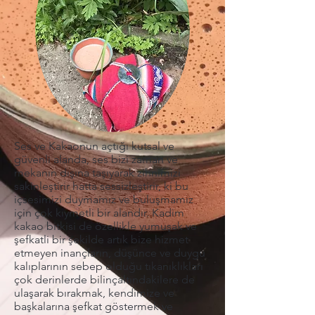
Ses ve Kakaonun açtığı kutsal ve
güvenli alanda, ses bizi zaman ve
mekanın dışına taşıyarak zihnimizi
sakinleştirir hatta sessizleştirir, ki bu
içsesimizi duymamız ve buluşmamız
için çok kıymetli bir alandır. Kadim
kakao bitkisi de özellikle yumuşak ve
şefkatli bir şekilde artık bize hizmet
etmeyen inançların, düşünce ve duygu
kalıplarının sebep olduğu tıkanıklıkları
çok derinlerde bilinçaltındakilere de
ulaşarak bırakmak, kendimize ve
başkalarına şefkat göstermek ve