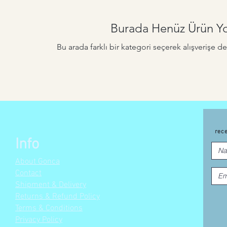
Burada Henüz Ürün Y
Bu arada farklı bir kategori seçerek alışverişe d
rec
Info
About Gonca
Contact
Shipment & Delivery
Returns & Refund Policy
Terms & Conditions
Privacy Policy