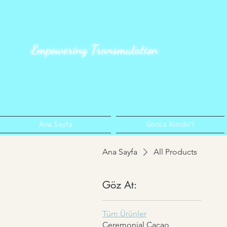
Empowering Transmutation
Ana Sayfa
Gonca Kimdir?
Ana Sayfa
All Products
Göz At:
Tüm Ürünler
Ceremonial Cacao