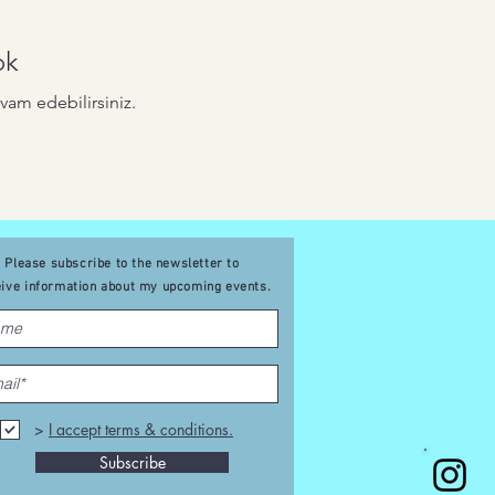
ok
evam edebilirsiniz.
Please subscribe to the newsletter to
eive
information about my upcoming events
.
>
I accept terms & conditions.
Subscribe