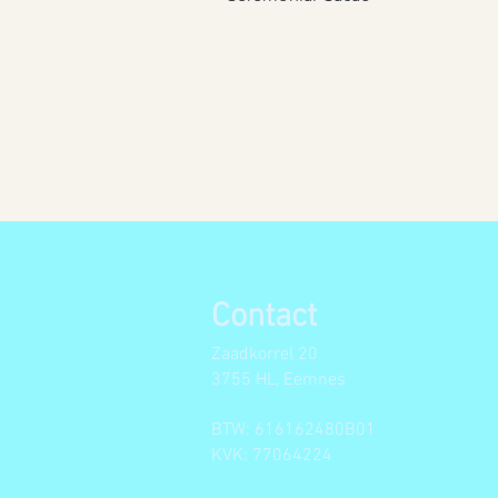
Contact
Zaadkorrel 20
3755 HL, Eemnes
BTW: 616162480B01
KVK: 77064224